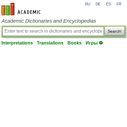
RU
DE
ES
FR
en-academic.com
Academic Dictionaries and Encyclopedias
Search!
Interpretations
Translations
Books
Игры ⚽