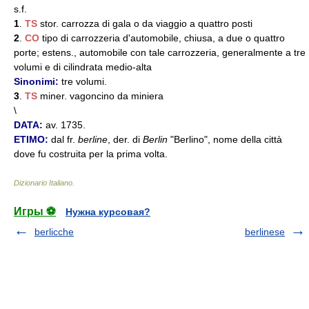
s.f.
1
.
TS
stor. carrozza di gala o da viaggio a quattro posti
2
.
CO
tipo di carrozzeria d'automobile, chiusa, a due o quattro
porte; estens., automobile con tale carrozzeria, generalmente a tre
volumi e di cilindrata medio-alta
Sinonimi:
tre volumi.
3
.
TS
miner. vagoncino da miniera
\
DATA:
av. 1735.
ETIMO:
dal fr.
berline
, der. di
Berlin
"Berlino", nome della città
dove fu costruita per la prima volta.
Dizionario Italiano
.
Игры ⚽
Нужна курсовая?
berlicche
berlinese