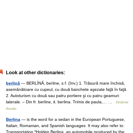
Look at other dictionaries:
berlină
— BERLÍNĂ, berline, s.f. (înv.) 1. Trăsură mare închisă,
asemănătoare cu cupeul, cu două banchete aşezate faţă în faţă.
2. Autoturism cu două sau patru portiere şi cu patru geamuri
laterale. – Din fr. berline, it. berlina. Trimis de paula,… …
Dicționar
Român
Berlina
— is the word for a sedan in the European Portuguese,
Italian, Romanian, and Spanish languages. It may also refer to:
Transportation *Holden Berlina, an automobile produced by the