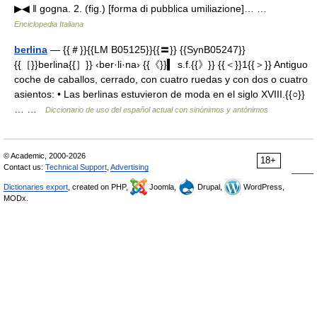
▶◀ ‖ gogna. 2. (fig.) [forma di pubblica umiliazione]… …
Enciclopedia Italiana
berlina
— {{＃}}{{LM B05125}}{{〓}} {{SynB05247}}
{{［}}berlina{{］}} ‹ber·li·na› {{《}}▍ s.f.{{》}} {{＜}}1{{＞}} Antiguo
coche de caballos, cerrado, con cuatro ruedas y con dos o cuatro
asientos: • Las berlinas estuvieron de moda en el siglo XVIII.{{○}}
… …
Diccionario de uso del español actual con sinónimos y antónimos
© Academic, 2000-2026
18+
Contact us:
Technical Support
,
Advertising
Dictionaries export
, created on PHP,
Joomla,
Drupal,
WordPress,
MODx.