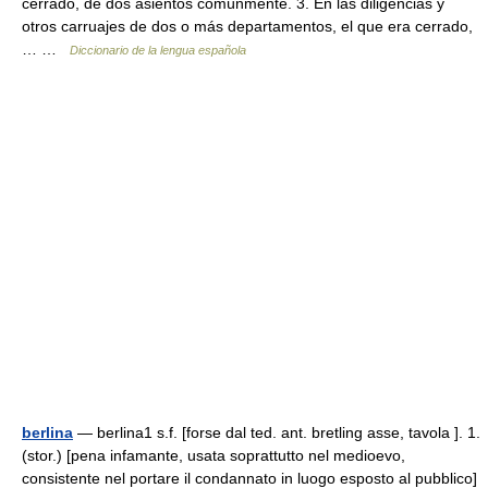
cerrado, de dos asientos comúnmente. 3. En las diligencias y
otros carruajes de dos o más departamentos, el que era cerrado,
… …
Diccionario de la lengua española
berlina
— berlina1 s.f. [forse dal ted. ant. bretling asse, tavola ]. 1.
(stor.) [pena infamante, usata soprattutto nel medioevo,
consistente nel portare il condannato in luogo esposto al pubblico]