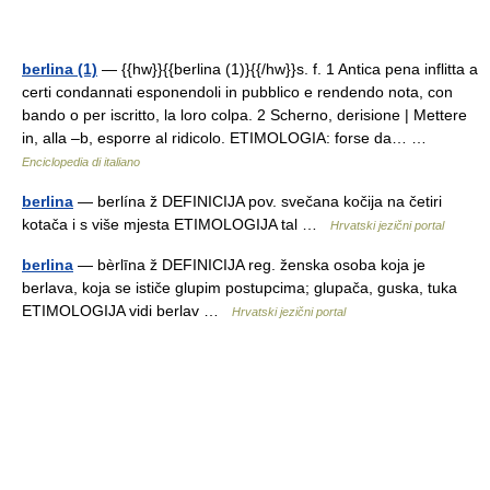
berlina (1)
— {{hw}}{{berlina (1)}{{/hw}}s. f. 1 Antica pena inflitta a
certi condannati esponendoli in pubblico e rendendo nota, con
bando o per iscritto, la loro colpa. 2 Scherno, derisione | Mettere
in, alla –b, esporre al ridicolo. ETIMOLOGIA: forse da… …
Enciclopedia di italiano
berlina
— berlína ž DEFINICIJA pov. svečana kočija na četiri
kotača i s više mjesta ETIMOLOGIJA tal …
Hrvatski jezični portal
berlina
— bèrlīna ž DEFINICIJA reg. ženska osoba koja je
berlava, koja se ističe glupim postupcima; glupača, guska, tuka
ETIMOLOGIJA vidi berlav …
Hrvatski jezični portal